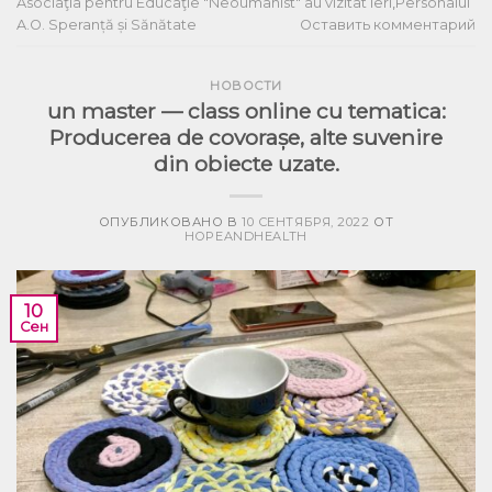
Asociaţia pentru Educaţie "Neoumanist" au vizitat ieri
,
Personalul
A.O. Speranță și Sănătate
Оставить комментарий
НОВОСТИ
un master — class online cu tematica:
Producerea de covorașe, alte suvenire
din obiecte uzate.
ОПУБЛИКОВАНО В
10 СЕНТЯБРЯ, 2022
ОТ
HOPEANDHEALTH
10
Сен