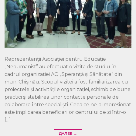
Reprezentanții Asociației pentru Educație
„Neoumanist” au efectuat o vizită de studiu în
cadrul organizației AO „Speranță și Sănătate” din
mun. Chișinău. Scopul vizitei a fost familiarizarea cu
proiectele și activitățile organizației, schimb de bune
practici și stabilirea unor contacte personale de
colaborare între specialiști. Ceea ce ne-a impresionat
este implicarea beneficiarilor centrului de zi într-o
[…]
ДАЛЕЕ
→