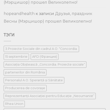
(Мэрцишор) прошел Великолепно!
hopeandhealth
к записи
Друзья, праздник
Весны (Мэрцишор) прошел Великолепно!
ТЭГИ
3 Proiecte Sociale din cadrul A.O. “Concordia.
15 septembrie
AFD (Франция)
Asociația Obștească „Concordia. Proiecte sociale”
partenerilor din România
Personalul A.O. Speranță și Sănătate
Producerea de covorașe
Reprezentanții Asociației pentru Educație „Neoumanist”
Rhea Union