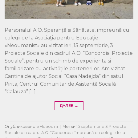
Personalul A.O. Speranță și Sănătate, împreună cu
colegii de la Asociaţia pentru Educaţie
«Neoumanist» au vizitat ieri, 15 septembrie, 3
Proiecte Sociale din cadrul A.O. “Concordia. Proiecte
Sociale”, pentru un schimb de experienta si
familiarizare cu activitățile partenerilor. Am vizitat
Cantina de ajutor Social “Casa Nadejda” din satul
Pirita, Centrul Comunitar de Asistență Socială
“Calauza” […]
ДАЛЕЕ
→
Опубликовано в
Новости
|
Метки
15 septembrie
,
3 Proiecte
Sociale din cadrul A.O. “Concordia.
,
împreună cu colegii de la