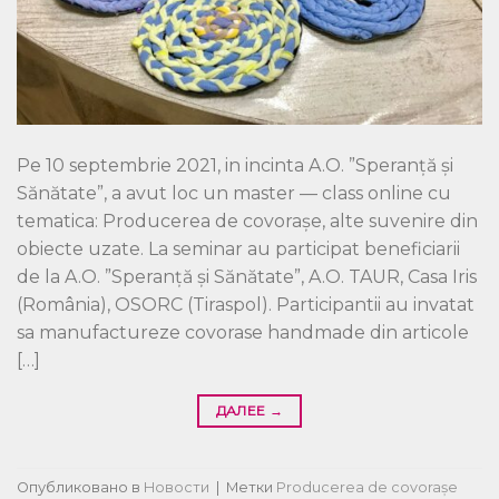
Pe 10 septembrie 2021, in incinta A.O. ”Speranță și
Sănătate”, a avut loc un master — class online cu
tematica: Producerea de covorașe, alte suvenire din
obiecte uzate. La seminar au participat beneficiarii
de la A.O. ”Speranță și Sănătate”, A.O. TAUR, Casa Iris
(România), OSORC (Tiraspol). Participantii au invatat
sa manufactureze covorase handmade din articole
[…]
ДАЛЕЕ
→
Опубликовано в
Новости
|
Метки
Producerea de covorașe