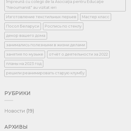
împreună cu colegii de la Asociaţia pentru Educaţie
"Neoumanist" au vizitat ieri
Изготовление текстильных перьев
Мастер класс
Посол Беларуси
Роспись по стеклу
декор вашего дома
занимались полезными в жизни делами
занятия по музыке
отчёт о деятельности за 2022
планы на 2023 год
решили реанимировать старую клумбу
РУБРИКИ
Новости
(19)
АРХИВЫ