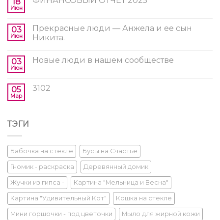
ФИНАНСОВЫЙ ОТЧЕТ 2025
18
Июн
Прекрасные люди — Анжела и ее сын
03
Июн
Никита.
Новые люди в нашем сообществе
03
Июн
3102
05
Мар
ТЭГИ
Бабочка на стекле
Бусы на Счастье
Гномик - раскраска
Деревянный домик
Жучки из гипса -
Картина "Мельница и Весна"
Картина "Удивительный Кот"
Кошка на стекле
Мини горшочки - под цветочки
Мыло для жирной кожи