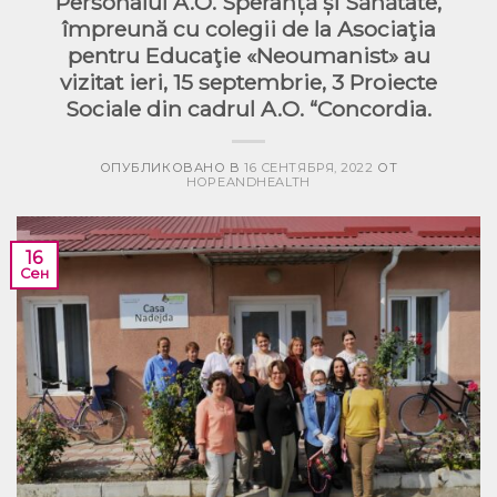
Personalul A.O. Speranță și Sănătate,
împreună cu colegii de la Asociaţia
pentru Educaţie «Neoumanist» au
vizitat ieri, 15 septembrie, 3 Proiecte
Sociale din cadrul A.O. “Concordia.
ОПУБЛИКОВАНО В
16 СЕНТЯБРЯ, 2022
ОТ
HOPEANDHEALTH
16
Сен