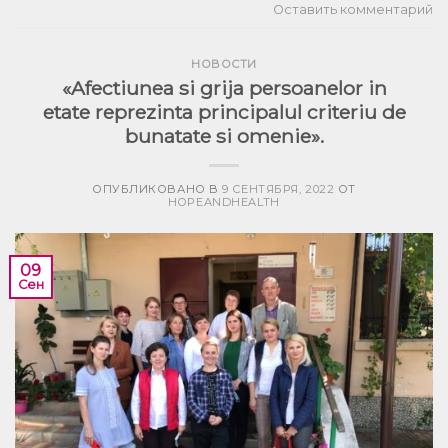
Оставить комментарий
НОВОСТИ
«Afectiunea si grija persoanelor in
etate reprezinta principalul criteriu de
bunatate si omenie».
ОПУБЛИКОВАНО В
9 СЕНТЯБРЯ, 2022
ОТ
HOPEANDHEALTH
09
Сен