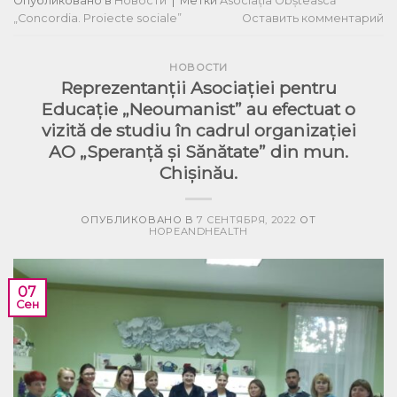
Опубликовано в
Новости
|
Метки
Asociația Obștească
„Concordia. Proiecte sociale”
Оставить комментарий
НОВОСТИ
Reprezentanții Asociației pentru
Educație „Neoumanist” au efectuat o
vizită de studiu în cadrul organizației
AO „Speranță și Sănătate” din mun.
Chișinău.
ОПУБЛИКОВАНО В
7 СЕНТЯБРЯ, 2022
ОТ
HOPEANDHEALTH
07
Сен