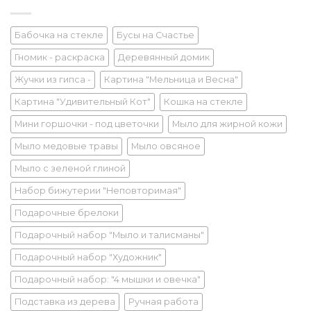
Бабочка на стекле
Бусы на Счастье
Гномик - раскраска
Деревянный домик
Жучки из гипса -
Картина "Мельница и Весна"
Картина "Удивительный Кот"
Кошка на стекле
Мини горшочки - под цветочки
Мыло для жирной кожи
Мыло медовые травы
Мыло овсяное
Мыло с зеленой глиной
Набор бижутерии "Неповторимая"
Подарочные брелоки
Подарочный набор "Мыло и талисманы"
Подарочный набор "Художник"
Подарочный набор: "4 мышки и овечка"
Подставка из дерева
Ручная работа