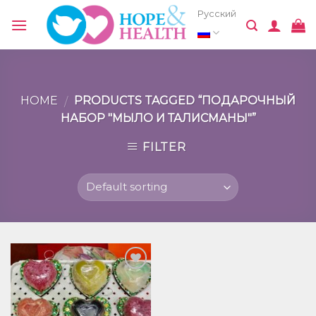
Skip
Русский
to
content
HOME
PRODUCTS TAGGED “ПОДАРОЧНЫЙ
/
НАБОР "МЫЛО И ТАЛИСМАНЫ"”
FILTER
Добавить
в список
желаний