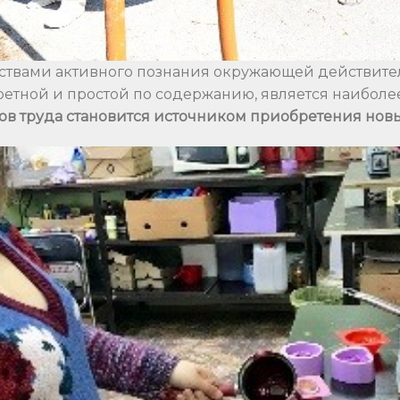
ствами активного познания окружающей действител
ретной и простой по содержанию, является наиболе
в труда становится источником приобретения нов