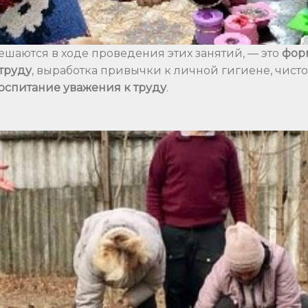
ешаются в ходе проведения этих занятий, — это
фор
труду
, выработка привычки к личной гигиене, чисто
оспитание уважения к труду
.