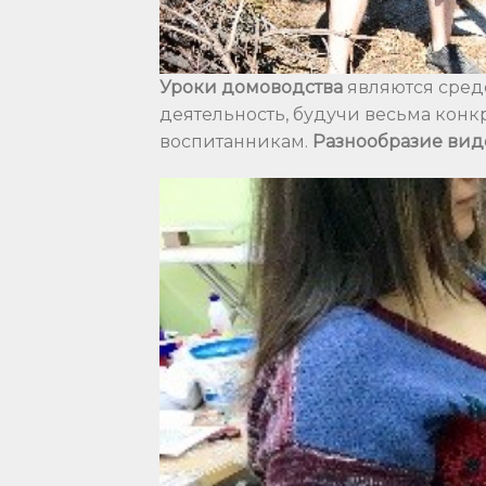
Уроки домоводства
являются сред
деятельность, будучи весьма конк
воспитанникам.
Разнообразие видо