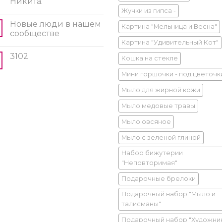
Никита.
Жучки из гипса -
Новые люди в нашем
Картина "Мельница и Весна"
сообществе
Картина "Удивительный Кот"
3102
Кошка на стекле
Мини горшочки - под цветочк
Мыло для жирной кожи
Мыло медовые травы
Мыло овсяное
Мыло с зеленой глиной
Набор бижутерии
"Неповторимая"
Подарочные брелоки
Подарочный набор "Мыло и
талисманы"
Подарочный набор "Художни