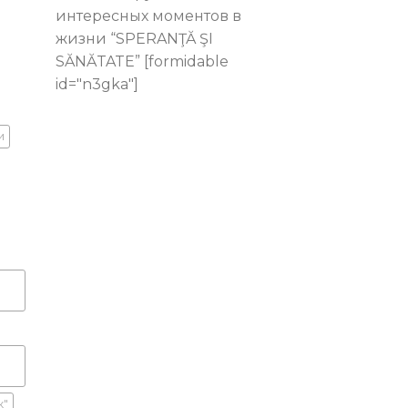
интересных моментов в
жизни “SPERANŢĂ ŞI
SĂNĂTATE” [formidable
id="n3gka"]
и
к"