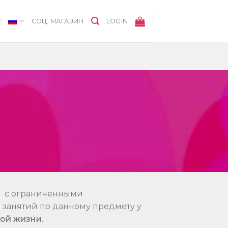
СОЦ. МАГАЗИН
LOGIN
и с ограниченными
е занятий по данному предмету у
ной жизни
.