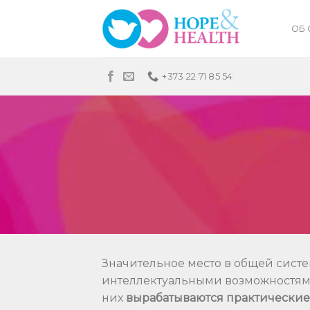
Skip
to
ОБ
content
+373 22 71 85 54
Значительное место в общей сист
интеллектуальными возможностям
них
вырабатываются практические