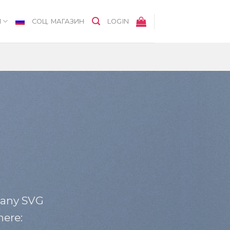
Я
СОЦ. МАГАЗИН
LOGIN
 any SVG
here: