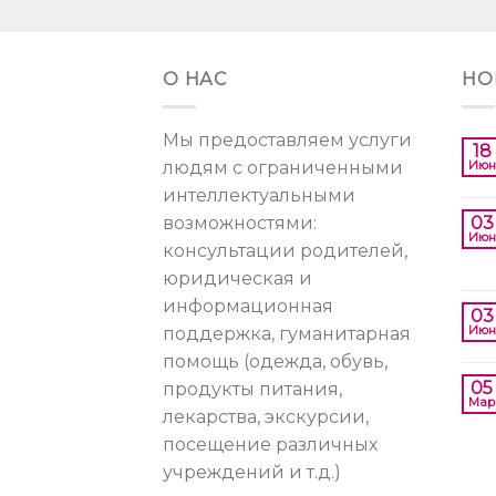
О НАС
НО
Мы предоставляем услуги
18
людям с ограниченными
Июн
интеллектуальными
возможностями:
03
Июн
консультации родителей,
юридическая и
информационная
03
Июн
поддержка, гуманитарная
помощь (одежда, обувь,
05
продукты питания,
Мар
лекарства, экскурсии,
посещение различных
учреждений и т.д.)