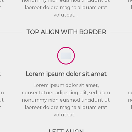
ut
nonummy nibh euismod tincidunt ut
n
t
laoreet dolore magna aliquam erat
volutpat….
TOP ALIGN WITH BORDER
t
Lorem ipsum dolor sit amet
Lorem ipsum dolor sit amet,
am
consectetuer adipiscing elit, sed diam
c
ut
nonummy nibh euismod tincidunt ut
n
t
laoreet dolore magna aliquam erat
volutpat….