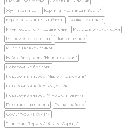
Гномик - раскраска
Деревянный домик
Жучки из гипса -
Картина "Мельница и Весна"
Картина "Удивительный Кот"
Кошка на стекле
Мини горшочки - под цветочки
Мыло для жирной кожи
Мыло медовые травы
Мыло овсяное
Мыло с зеленой глиной
Набор бижутерии "Неповторимая"
Подарочные брелоки
Подарочный набор "Мыло и талисманы"
Подарочный набор "Художник"
Подарочный набор: "4 мышки и овечка"
Подставка из дерева
Ручная работа
Скульптуры из бумаги
Талисман "Берегу Любовь - Сердце"