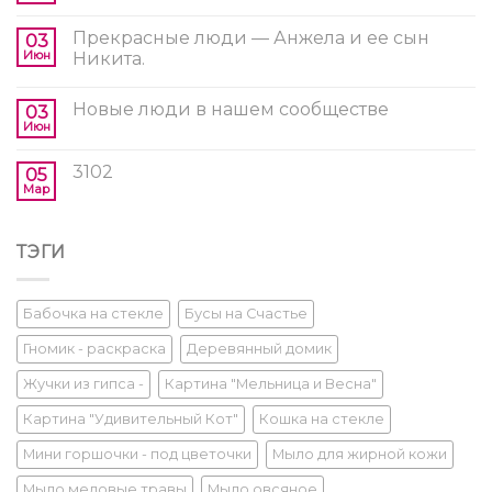
Прекрасные люди — Анжела и ее сын
03
Июн
Никита.
Новые люди в нашем сообществе
03
Июн
3102
05
Мар
ТЭГИ
Бабочка на стекле
Бусы на Счастье
Гномик - раскраска
Деревянный домик
Жучки из гипса -
Картина "Мельница и Весна"
Картина "Удивительный Кот"
Кошка на стекле
Мини горшочки - под цветочки
Мыло для жирной кожи
Мыло медовые травы
Мыло овсяное