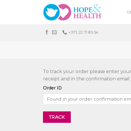
Skip
to
О
content
+373 22 71 85 54
To track your order please enter your
receipt and in the confirmation email
Order ID
TRACK