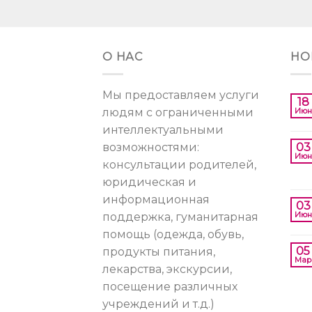
О НАС
НО
Мы предоставляем услуги
18
людям с ограниченными
Июн
интеллектуальными
возможностями:
03
Июн
консультации родителей,
юридическая и
информационная
03
Июн
поддержка, гуманитарная
помощь (одежда, обувь,
05
продукты питания,
Мар
лекарства, экскурсии,
посещение различных
учреждений и т.д.)