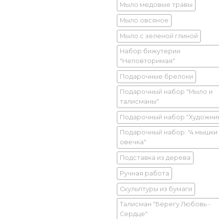
Мыло медовые травы
Мыло овсяное
Мыло с зеленой глиной
Набор бижутерии
"Неповторимая"
Подарочные брелоки
Подарочный набор "Мыло и
талисманы"
Подарочный набор "Художни
Подарочный набор: "4 мышки
овечка"
Подставка из дерева
Ручная работа
Скульптуры из бумаги
Талисман "Берегу Любовь -
Сердце"