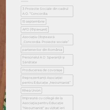
3 Proiecte Sociale din cadrul
A.O. “Concordia.
15 septembrie
AFD (Франция)
Asociația Obștească
„Concordia. Proiecte sociale”
partenerilor din România
Personalul A.O. Speranță și
Sănătate
Producerea de covorașe
Reprezentanții Asociației
pentru Educație „Neoumanist”
Rhea Union
împreună cu colegii de la
Asociaţia pentru Educaţie
"Neoumanist" au vizitat ieri