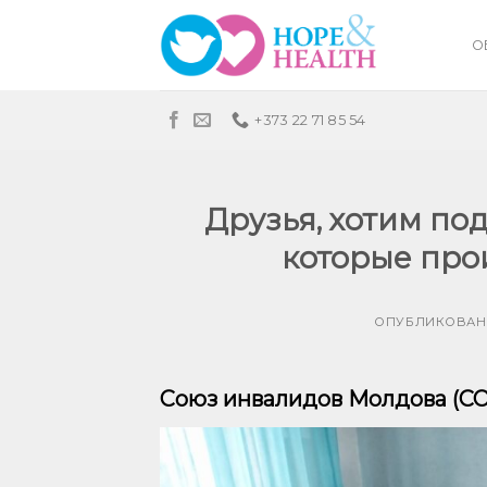
Skip
to
О
content
+373 22 71 85 54
Друзья, хотим по
которые прои
ОПУБЛИКОВАН
Союз инвалидов Молдова (СО