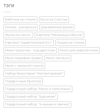
ТЭГИ
Бабочка на стекле
Бусы на Счастье
Гномик - раскраска
Деревянный домик
Жучки из гипса -
Картина "Мельница и Весна"
Картина "Удивительный Кот"
Кошка на стекле
Мини горшочки - под цветочки
Мыло для жирной кожи
Мыло медовые травы
Мыло овсяное
Мыло с зеленой глиной
Набор бижутерии "Неповторимая"
Подарочные брелоки
Подарочный набор "Мыло и талисманы"
Подарочный набор "Художник"
Подарочный набор: "4 мышки и овечка"