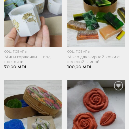
желаний
желаний
СОЦ. ТОВАРЫ
СОЦ. ТОВАРЫ
Мини горшочки — под
Мыло для жирной кожи с
цветочки
зеленой глиной.
70,00
MDL
100,00
MDL
Добавить
Добавить
в список
в список
желаний
желаний