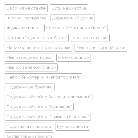
Бабочка на стекле
Бусы на Счастье
Гномик - раскраска
Деревянный домик
Жучки из гипса -
Картина "Мельница и Весна"
Картина "Удивительный Кот"
Кошка на стекле
Мини горшочки - под цветочки
Мыло для жирной кожи
Мыло медовые травы
Мыло овсяное
Мыло с зеленой глиной
Набор бижутерии "Неповторимая"
Подарочные брелоки
Подарочный набор "Мыло и талисманы"
Подарочный набор "Художник"
Подарочный набор: "4 мышки и овечка"
Подставка из дерева
Ручная работа
Скульптуры из бумаги