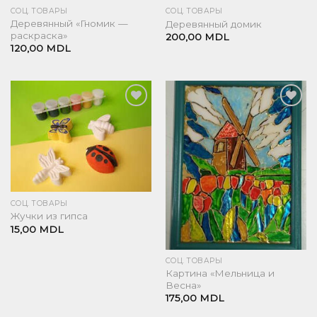
СОЦ. ТОВАРЫ
СОЦ. ТОВАРЫ
Деревянный «Гномик —
Деревянный домик
раскраска»
200,00
MDL
120,00
MDL
Добавить
Добавить
в список
в список
желаний
желаний
СОЦ. ТОВАРЫ
Жучки из гипса
15,00
MDL
СОЦ. ТОВАРЫ
Картина «Мельница и
Весна»
175,00
MDL