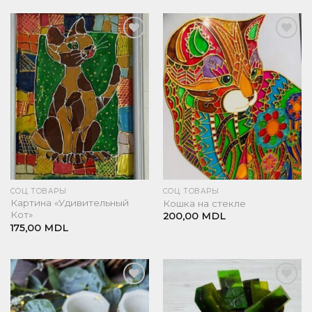
Добавить
Добавить
в список
в список
желаний
желаний
СОЦ. ТОВАРЫ
СОЦ. ТОВАРЫ
Картина «Удивительный
Кошка на стекле
Кот»
200,00
MDL
175,00
MDL
Добавить
Добавить
в список
в список