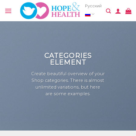
Skip
Русский
to
content
CATEGORIES
ELEMENT
Create beautiful overview of your
Shop categories. There is almost
unlimited variations, but here
are some examples.