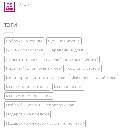
3102
05
Мар
ТЭГИ
Бабочка на стекле
Бусы на Счастье
Гномик - раскраска
Деревянный домик
Жучки из гипса -
Картина "Мельница и Весна"
Картина "Удивительный Кот"
Кошка на стекле
Мини горшочки - под цветочки
Мыло для жирной кожи
Мыло медовые травы
Мыло овсяное
Мыло с зеленой глиной
Набор бижутерии "Неповторимая"
Подарочные брелоки
Подарочный набор "Мыло и талисманы"