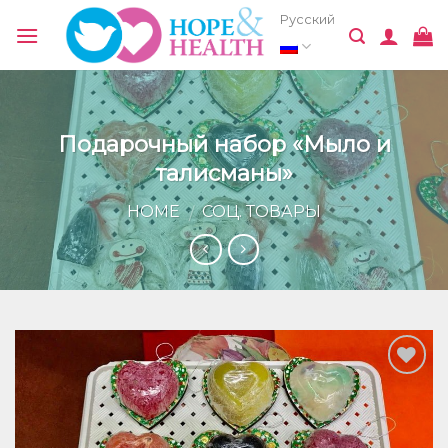
Skip
Русский
to
content
Подарочный набор «Мыло и
талисманы»
HOME
СОЦ. ТОВАРЫ
/
Добавить
в список
желаний