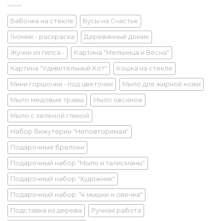
Бабочка на стекле
Бусы на Счастье
Гномик - раскраска
Деревянный домик
Жучки из гипса -
Картина "Мельница и Весна"
Картина "Удивительный Кот"
Кошка на стекле
Мини горшочки - под цветочки
Мыло для жирной кожи
Мыло медовые травы
Мыло овсяное
Мыло с зеленой глиной
Набор бижутерии "Неповторимая"
Подарочные брелоки
Подарочный набор "Мыло и талисманы"
Подарочный набор "Художник"
Подарочный набор: "4 мышки и овечка"
Подставка из дерева
Ручная работа