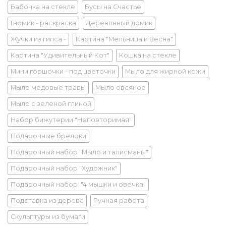
Бабочка на стекле
Бусы на Счастье
Гномик - раскраска
Деревянный домик
Жучки из гипса -
Картина "Мельница и Весна"
Картина "Удивительный Кот"
Кошка на стекле
Мини горшочки - под цветочки
Мыло для жирной кожи
Мыло медовые травы
Мыло овсяное
Мыло с зеленой глиной
Набор бижутерии "Неповторимая"
Подарочные брелоки
Подарочный набор "Мыло и талисманы"
Подарочный набор "Художник"
Подарочный набор: "4 мышки и овечка"
Подставка из дерева
Ручная работа
Скульптуры из бумаги