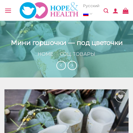
Skip
Русский
to
content
Мини горшочки — под цветочки
HOME
СОЦ. ТОВАРЫ
/
Добавить
в список
желаний