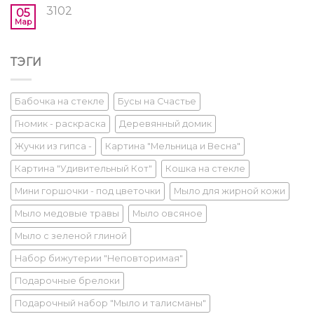
3102
05
Мар
ТЭГИ
Бабочка на стекле
Бусы на Счастье
Гномик - раскраска
Деревянный домик
Жучки из гипса -
Картина "Мельница и Весна"
Картина "Удивительный Кот"
Кошка на стекле
Мини горшочки - под цветочки
Мыло для жирной кожи
Мыло медовые травы
Мыло овсяное
Мыло с зеленой глиной
Набор бижутерии "Неповторимая"
Подарочные брелоки
Подарочный набор "Мыло и талисманы"