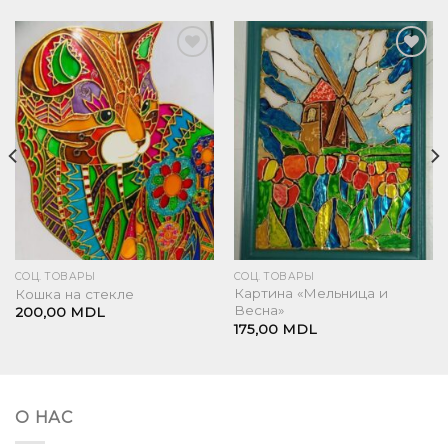
Добавить
Добавить
в список
в список
желаний
желаний
СОЦ. ТОВАРЫ
СОЦ. ТОВАРЫ
Картина «Мельница и
Кошка на стекле
Весна»
200,00
MDL
175,00
MDL
О НАС