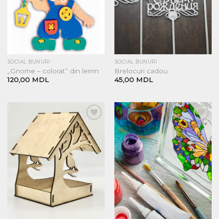
SOCIAL BUNURI
SOCIAL BUNURI
„Gnome – colorat” din lemn
Brelocuri cadou
120,00
MDL
45,00
MDL
Добавить
Добавить
в список
в список
желаний
желаний