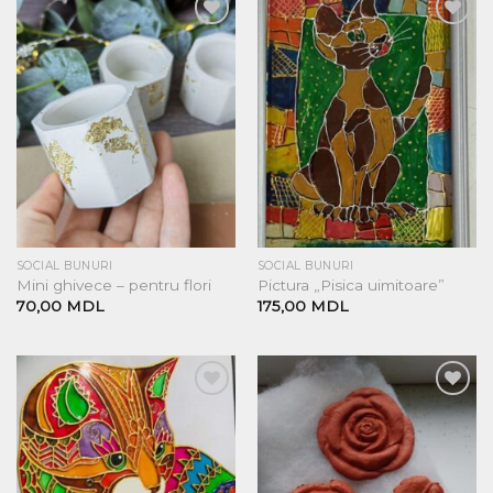
Добавить
Добавить
в список
в список
желаний
желаний
SOCIAL BUNURI
SOCIAL BUNURI
Mini ghivece – pentru flori
Pictura „Pisica uimitoare”
70,00
MDL
175,00
MDL
Добавить
Добавить
в список
в список
желаний
желаний