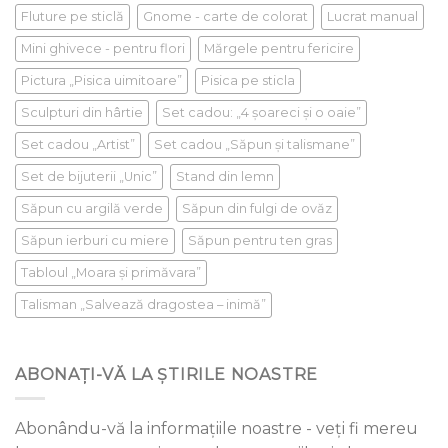
Fluture pe sticlă
Gnome - carte de colorat
Lucrat manual
Mini ghivece - pentru flori
Mărgele pentru fericire
Pictura „Pisica uimitoare”
Pisica pe sticla
Sculpturi din hârtie
Set cadou: „4 șoareci și o oaie”
Set cadou „Artist”
Set cadou „Săpun și talismane”
Set de bijuterii „Unic”
Stand din lemn
Săpun cu argilă verde
Săpun din fulgi de ovăz
Săpun ierburi cu miere
Săpun pentru ten gras
Tabloul „Moara și primăvara”
Talisman „Salvează dragostea – inimă”
ABONAȚI-VĂ LA ȘTIRILE NOASTRE
Abonându-vă la informațiile noastre - veți fi mereu