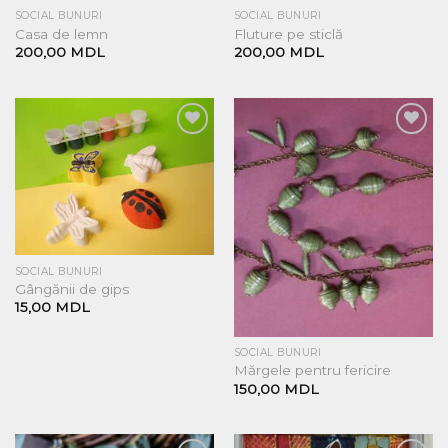
SOCIAL BUNURI
SOCIAL BUNURI
Casa de lemn
Fluture pe sticlă
200,00
MDL
200,00
MDL
Добавить
Добавить
в список
в список
желаний
желаний
SOCIAL BUNURI
Gângănii de gips
15,00
MDL
SOCIAL BUNURI
Mărgele pentru fericire
150,00
MDL