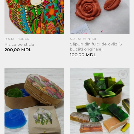
SOCIAL BUNURI
SOCIAL BUNURI
Săpun din fulgi de ovăz (3
Pisica pe sticla
bucăți originale).
200,00
MDL
100,00
MDL
Добавить
Добавить
в список
в список
желаний
желаний