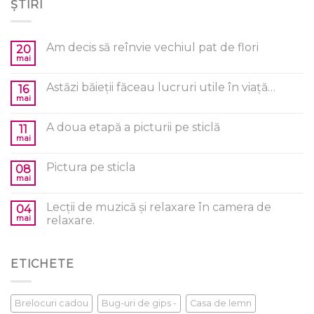
ȘTIRI
Am decis să reînvie vechiul pat de flori
20
mai
Astăzi băieții făceau lucruri utile în viață…
16
mai
A doua etapă a picturii pe sticlă
11
mai
Pictura pe sticla
08
mai
Lecții de muzică și relaxare în camera de
04
mai
relaxare.
ETICHETE
Brelocuri cadou
Bug-uri de gips -
Casa de lemn