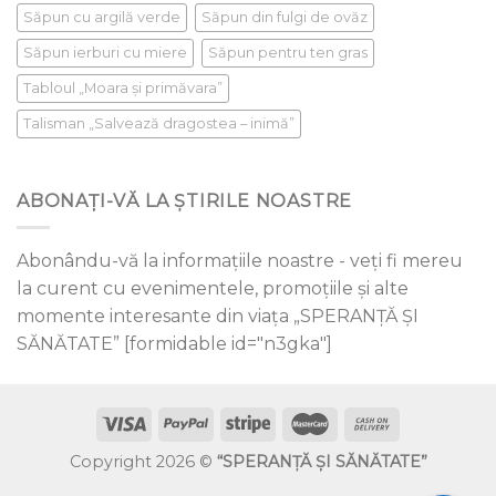
Săpun cu argilă verde
Săpun din fulgi de ovăz
Săpun ierburi cu miere
Săpun pentru ten gras
Tabloul „Moara și primăvara”
Talisman „Salvează dragostea – inimă”
ABONAȚI-VĂ LA ȘTIRILE NOASTRE
Abonându-vă la informațiile noastre - veți fi mereu
la curent cu evenimentele, promoțiile și alte
momente interesante din viața „SPERANȚĂ ŞI
SĂNĂTATE” [formidable id="n3gka"]
Copyright 2026 ©
“SPERANŢĂ ŞI SĂNĂTATE”