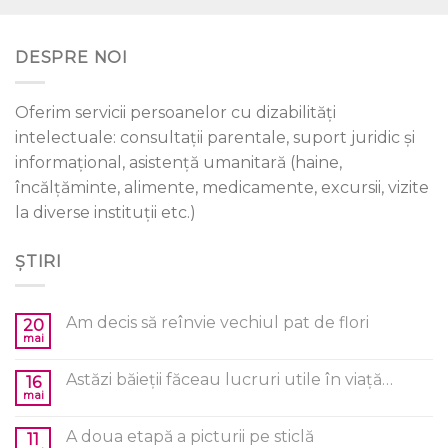
DESPRE NOI
Oferim servicii persoanelor cu dizabilități
intelectuale: consultații parentale, suport juridic și
informațional, asistență umanitară (haine,
încălțăminte, alimente, medicamente, excursii, vizite
la diverse instituții etc.)
ȘTIRI
Am decis să reînvie vechiul pat de flori
20
mai
Astăzi băieții făceau lucruri utile în viață…
16
mai
A doua etapă a picturii pe sticlă
11