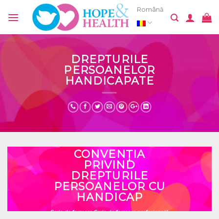
Skip
Română
to
content
DREPTURILE
PERSOANELOR
HANDICAPATE
CONVENȚIA
PRIVIND
DREPTURILE
PERSOANELOR CU
HANDICAP
Seria de formare
Seria de formare profesională