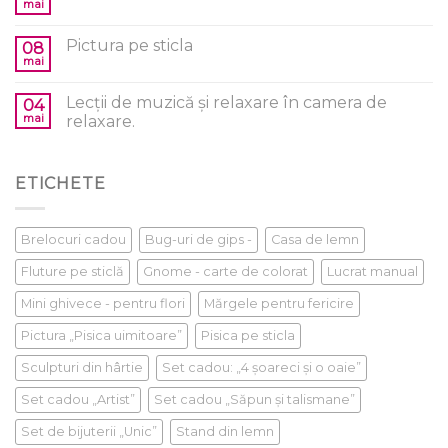
mai
Pictura pe sticla
08
mai
Lecții de muzică și relaxare în camera de
04
mai
relaxare.
ETICHETE
Brelocuri cadou
Bug-uri de gips -
Casa de lemn
Fluture pe sticlă
Gnome - carte de colorat
Lucrat manual
Mini ghivece - pentru flori
Mărgele pentru fericire
Pictura „Pisica uimitoare”
Pisica pe sticla
Sculpturi din hârtie
Set cadou: „4 șoareci și o oaie”
Set cadou „Artist”
Set cadou „Săpun și talismane”
Set de bijuterii „Unic”
Stand din lemn