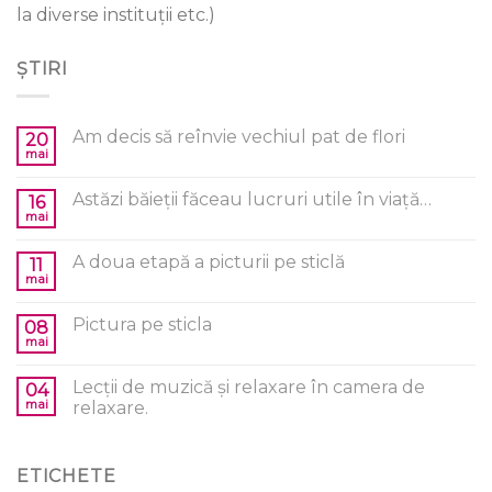
la diverse instituții etc.)
ȘTIRI
Am decis să reînvie vechiul pat de flori
20
mai
Astăzi băieții făceau lucruri utile în viață…
16
mai
A doua etapă a picturii pe sticlă
11
mai
Pictura pe sticla
08
mai
Lecții de muzică și relaxare în camera de
04
mai
relaxare.
ETICHETE