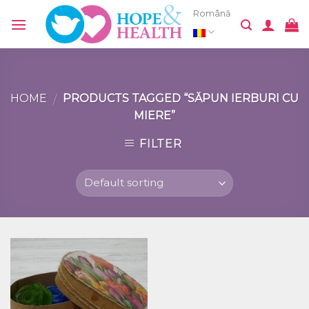
Skip
Română
to
content
HOME
PRODUCTS TAGGED “SĂPUN IERBURI CU
/
MIERE”
FILTER
Добавить
в список
желаний