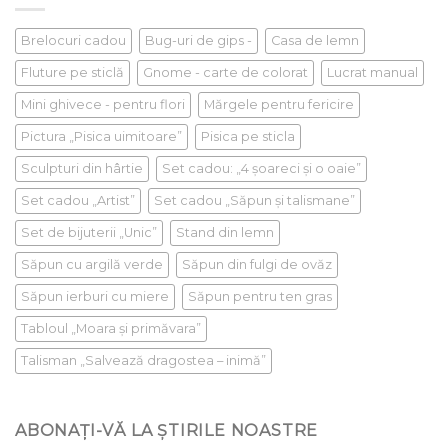
Brelocuri cadou
Bug-uri de gips -
Casa de lemn
Fluture pe sticlă
Gnome - carte de colorat
Lucrat manual
Mini ghivece - pentru flori
Mărgele pentru fericire
Pictura „Pisica uimitoare”
Pisica pe sticla
Sculpturi din hârtie
Set cadou: „4 șoareci și o oaie”
Set cadou „Artist”
Set cadou „Săpun și talismane”
Set de bijuterii „Unic”
Stand din lemn
Săpun cu argilă verde
Săpun din fulgi de ovăz
Săpun ierburi cu miere
Săpun pentru ten gras
Tabloul „Moara și primăvara”
Talisman „Salvează dragostea – inimă”
ABONAȚI-VĂ LA ȘTIRILE NOASTRE