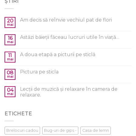
ȘTIRI
Am decis să reînvie vechiul pat de flori
20
mai
Astăzi băieții făceau lucruri utile în viață…
16
mai
A doua etapă a picturii pe sticlă
11
mai
Pictura pe sticla
08
mai
Lecții de muzică și relaxare în camera de
04
mai
relaxare.
ETICHETE
Brelocuri cadou
Bug-uri de gips -
Casa de lemn