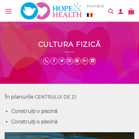
Skip
Română
to
content
CULTURA FIZICĂ
În planurile
:
CENTRULUI DE ZI
Construiți o piscină
Construiți o piscină