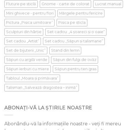
Fluture pe sticlă
Gnome - carte de colorat
Lucrat manual
Mini ghivece - pentru flori
Mărgele pentru fericire
Pictura „Pisica uimitoare”
Pisica pe sticla
Sculpturi din hârtie
Set cadou: „4 șoareci și o oaie”
Set cadou „Artist”
Set cadou „Săpun și talismane”
Set de bijuterii „Unic”
Stand din lemn
Săpun cu argilă verde
Săpun din fulgi de ovăz
Săpun ierburi cu miere
Săpun pentru ten gras
Tabloul „Moara și primăvara”
Talisman „Salvează dragostea – inimă”
ABONAȚI-VĂ LA ȘTIRILE NOASTRE
Abonându-vă la informațiile noastre - veți fi mereu