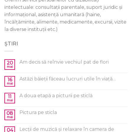
intelectuale: consultații parentale, suport juridic și
informațional, asistență umanitară (haine,
încălțăminte, alimente, medicamente, excursii, vizite
la diverse instituții etc.)
ȘTIRI
Am decis să reînvie vechiul pat de flori
20
mai
Astăzi băieții făceau lucruri utile în viață…
16
mai
A doua etapă a picturii pe sticlă
11
mai
Pictura pe sticla
08
mai
Lecții de muzică și relaxare în camera de
04