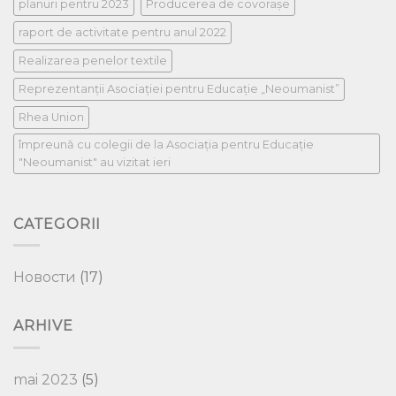
planuri pentru 2023
Producerea de covorașe
raport de activitate pentru anul 2022
Realizarea penelor textile
Reprezentanții Asociației pentru Educație „Neoumanist”
Rhea Union
împreună cu colegii de la Asociaţia pentru Educaţie
"Neoumanist" au vizitat ieri
CATEGORII
Новости
(17)
ARHIVE
mai 2023
(5)