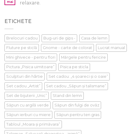
mai
relaxare.
ETICHETE
Brelocuri cadou
Bug-uri de gips -
Casa de lemn
Fluture pe sticlă
Gnome - carte de colorat
Lucrat manual
Mini ghivece - pentru flori
Mărgele pentru fericire
Pictura „Pisica uimitoare”
Pisica pe sticla
Sculpturi din hârtie
Set cadou: „4 șoareci și o oaie”
Set cadou „Artist”
Set cadou „Săpun și talismane”
Set de bijuterii „Unic”
Stand din lemn
Săpun cu argilă verde
Săpun din fulgi de ovăz
Săpun ierburi cu miere
Săpun pentru ten gras
Tabloul „Moara și primăvara”
Talisman „Salvează dragostea – inimă”