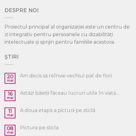
DESPRE NOI
Proiectul principal al organizației este un centru de
zi integrativ pentru persoanele cu dizabilități
intelectuale și sprijin pentru familiile acestora.
ȘTIRI
Am decis să reînvie vechiul pat de flori
20
mai
Astăzi băieții făceau lucruri utile în viață…
16
mai
A doua etapă a picturii pe sticlă
11
mai
Pictura pe sticla
08
mai