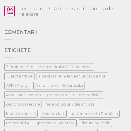
Lecții de muzică și relaxare în camera de
04
mai
relaxare.
COMENTARII
ETICHETE
3 Proiecte Sociale din cadrul A.O. “Concordia.
15 septembrie
a decis să reînvie vechiul pat de flori
AFD (Franța)
Ambasador al Belarusului
Asociația Obștească „Concordia. Proiecte sociale”
decorul casei tale
făcând lucruri utile în viață
lecții de muzică
Master-class
partenerilor din România
Personalul A.O. Speranță și Sănătate
Pictura pe sticla