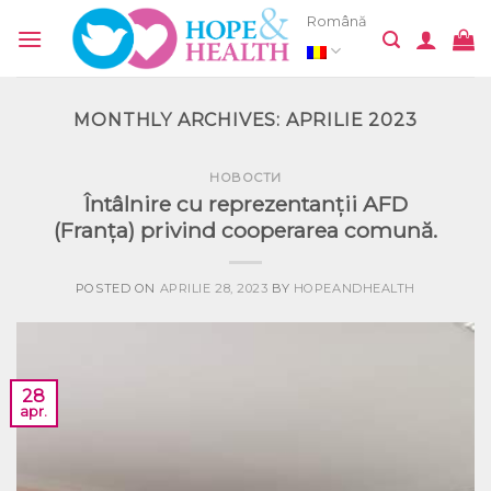
Skip
Română
to
content
MONTHLY ARCHIVES:
APRILIE 2023
НОВОСТИ
Întâlnire cu reprezentanții AFD
(Franța) privind cooperarea comună.
POSTED ON
APRILIE 28, 2023
BY
HOPEANDHEALTH
28
apr.