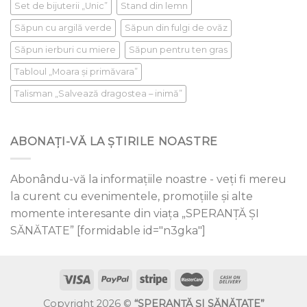
Set de bijuterii „Unic”
Stand din lemn
Săpun cu argilă verde
Săpun din fulgi de ovăz
Săpun ierburi cu miere
Săpun pentru ten gras
Tabloul „Moara și primăvara”
Talisman „Salvează dragostea – inimă”
ABONAȚI-VĂ LA ȘTIRILE NOASTRE
Abonându-vă la informațiile noastre - veți fi mereu
la curent cu evenimentele, promoțiile și alte
momente interesante din viața „SPERANȚĂ ŞI
SĂNĂTATE” [formidable id="n3gka"]
Copyright 2026 ©
“SPERANŢĂ ŞI SĂNĂTATE”