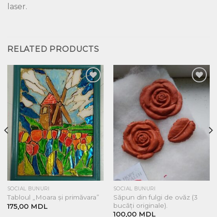
laser.
RELATED PRODUCTS
Добавить
Добавить
в список
в список
желаний
желаний
SOCIAL BUNURI
SOCIAL BUNURI
Săpun din fulgi de ovăz (3
Tabloul „Moara și primăvara”
bucăți originale).
175,00
MDL
100,00
MDL