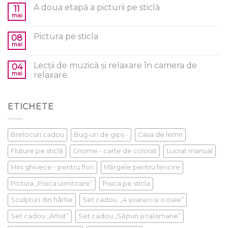
A doua etapă a picturii pe sticlă
11
mai
Pictura pe sticla
08
mai
Lecții de muzică și relaxare în camera de
04
mai
relaxare.
ETICHETE
Brelocuri cadou
Bug-uri de gips -
Casa de lemn
Fluture pe sticlă
Gnome - carte de colorat
Lucrat manual
Mini ghivece - pentru flori
Mărgele pentru fericire
Pictura „Pisica uimitoare”
Pisica pe sticla
Sculpturi din hârtie
Set cadou: „4 șoareci și o oaie”
Set cadou „Artist”
Set cadou „Săpun și talismane”