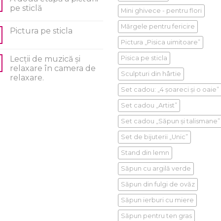
pe sticlă
Mini ghivece - pentru flori
Mărgele pentru fericire
Pictura pe sticla
Pictura „Pisica uimitoare”
Lecții de muzică și
Pisica pe sticla
relaxare în camera de
Sculpturi din hârtie
relaxare.
Set cadou: „4 șoareci și o oaie”
Set cadou „Artist”
Set cadou „Săpun și talismane”
Set de bijuterii „Unic”
Stand din lemn
Săpun cu argilă verde
Săpun din fulgi de ovăz
Săpun ierburi cu miere
Săpun pentru ten gras