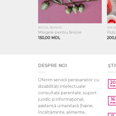
SOCIAL BUNURI
SOCI
ază dragostea –
Mărgele pentru fericire
Flutu
150,00
MDL
200
DESPRE NOI
ȘTI
Oferim servicii persoanelor cu
20
dizabilități intelectuale:
mai
consultații parentale, suport
juridic și informațional,
16
mai
asistență umanitară (haine,
încălțăminte, alimente,