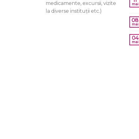
11
medicamente, excursii, vizite
mai
la diverse instituții etc.)
08
mai
04
mai