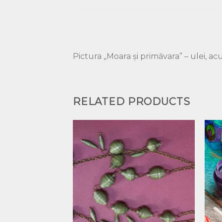
Pictura „Moara și primăvara” – ulei, acu
RELATED PRODUCTS
Добавить
Добавить
в список
в список
желаний
желаний