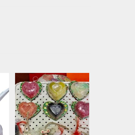
ить
Добавить
ок
в список
ий
желаний