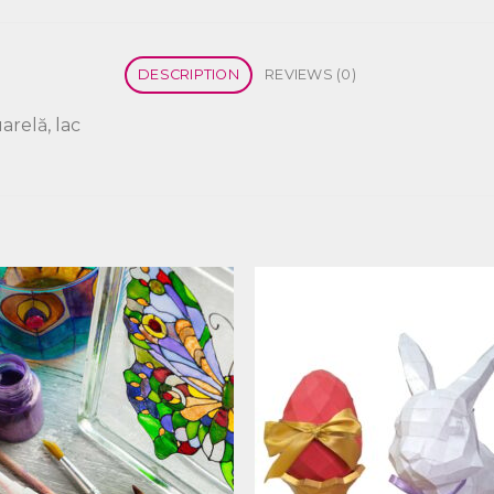
DESCRIPTION
REVIEWS (0)
arelă, lac
Добавить
Добав
в список
в спис
желаний
желан