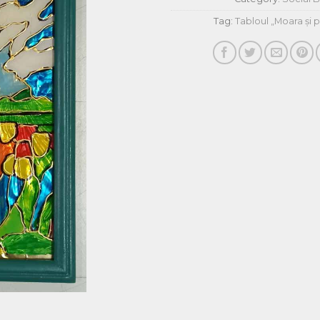
Tag:
Tabloul „Moara și 