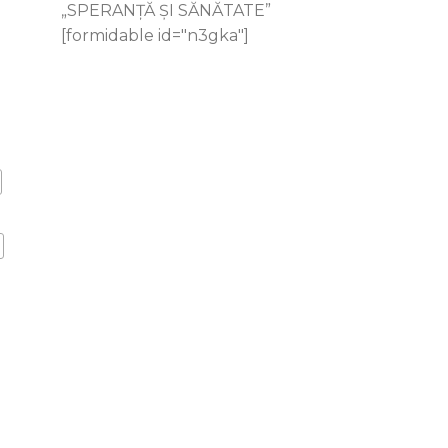
„SPERANȚĂ ŞI SĂNĂTATE”
[formidable id="n3gka"]