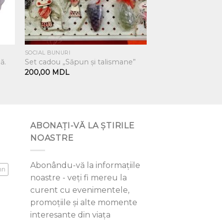
SOCIAL BUNURI
ă.
Set cadou „Săpun și talismane”
200,00
MDL
ABONAȚI-VĂ LA ȘTIRILE
NOASTRE
Abonându-vă la informațiile
mn
noastre - veți fi mereu la
curent cu evenimentele,
promoțiile și alte momente
interesante din viața