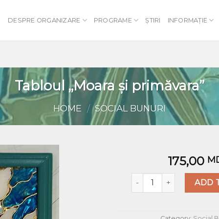
DESPRE ORGANIZARE
PROGRAME
ȘTIRI
INFORMAȚIE
Tabloul „Moara și primăvara”
HOME
SOCIAL BUNURI
/
175,00
M
Quantity
Добавить
ADD 
в список
желаний
Category:
Social B