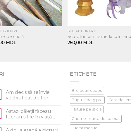
AL BUNURI
SOCIAL BUNURI
re pe sticlă
Sculpturi din hârtie la comand
,00
MDL
250,00
MDL
RI
ETICHETE
Brelocuri cadou
Am decis să reînvie
vechiul pat de flori
Bug-uri de gips -
Casa de le
Fluture pe sticlă
Astăzi băieții făceau
lucruri utile în viață…
Gnome - carte de colorat
Lucrat manual
A doua etapă a picturii