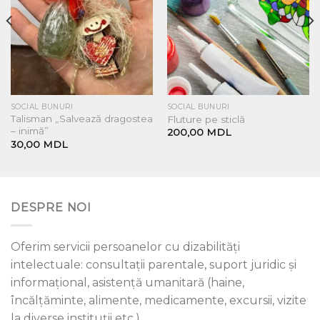
SOCIAL BUNURI
SOCIAL BUNURI
Talisman „Salvează dragostea
Fluture pe sticlă
– inimă”
200,00
MDL
30,00
MDL
DESPRE NOI
Oferim servicii persoanelor cu dizabilități
intelectuale: consultații parentale, suport juridic și
informațional, asistență umanitară (haine,
încălțăminte, alimente, medicamente, excursii, vizite
la diverse instituții etc.)