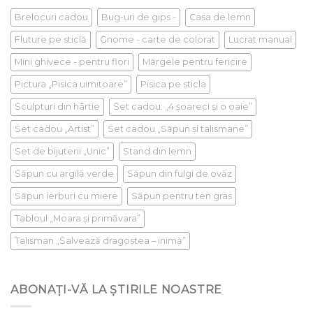
Brelocuri cadou
Bug-uri de gips -
Casa de lemn
Fluture pe sticlă
Gnome - carte de colorat
Lucrat manual
Mini ghivece - pentru flori
Mărgele pentru fericire
Pictura „Pisica uimitoare”
Pisica pe sticla
Sculpturi din hârtie
Set cadou: „4 șoareci și o oaie”
Set cadou „Artist”
Set cadou „Săpun și talismane”
Set de bijuterii „Unic”
Stand din lemn
Săpun cu argilă verde
Săpun din fulgi de ovăz
Săpun ierburi cu miere
Săpun pentru ten gras
Tabloul „Moara și primăvara”
Talisman „Salvează dragostea – inimă”
ABONAȚI-VĂ LA ȘTIRILE NOASTRE