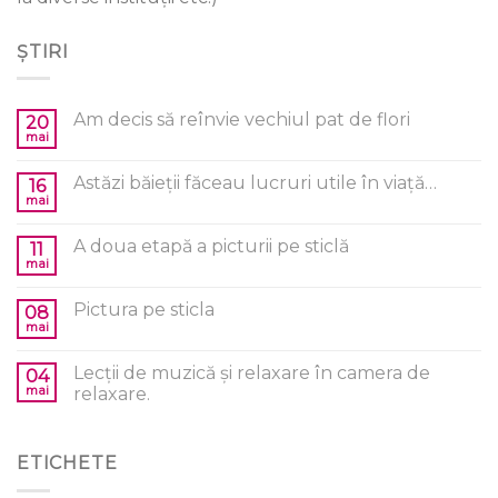
ȘTIRI
Am decis să reînvie vechiul pat de flori
20
mai
Astăzi băieții făceau lucruri utile în viață…
16
mai
A doua etapă a picturii pe sticlă
11
mai
Pictura pe sticla
08
mai
Lecții de muzică și relaxare în camera de
04
mai
relaxare.
ETICHETE